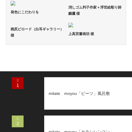
消しゴム判子作家＋浮世絵彫り師
発色にこだわりを
黝鷹 様
桃尻ビロード（白耳ギャラリー）
上高宮書画坊 様
様
1
mitate moyou「ビーツ」風呂敷
2
mitate moyou「カラシレンコン」