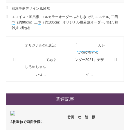
別注事例デザイン風呂敷
エコイスト
風呂敷
,
フルカラーオーダーふろしき
,
ポリエステル
,
二四
巾
（約90cm）
三
巾
（約100cm）オリジナル風呂敷オーダー
,
包む
,
和
雑貨
,
梱包材
オリジナルのし紙と
「
カレ
しろめちゃん
てぬぐ
ンダー2021」デザ
しろめちゃん
いセ…
イ…
関連記事
竹田 壮一朗 様
2枚重ねで両面仕様に