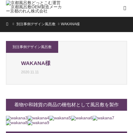
ホーム
別注事例デザイン風呂敷
WAKANA様
別注事例デザイン風呂敷
WAKANA様
2020.11.11
着物や和雑貨の商品の梱包材として風呂敷を製作