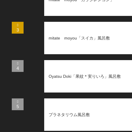
3
mitate moyou「スイカ」風呂敷
4
Oyatsu Doki「果紋＊実りいろ」風呂敷
5
プラネタリウム風呂敷