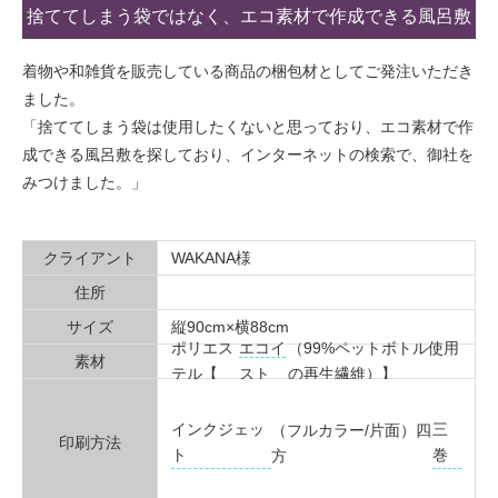
捨ててしまう袋ではなく、エコ素材で作成できる風呂敷
を探しておられました
着物や和雑貨を販売している商品の梱包材としてご発注いただき
ました。
「捨ててしまう袋は使用したくないと思っており、エコ素材で作
成できる風呂敷を探しており、インターネットの検索で、御社を
みつけました。」
クライアント
WAKANA様
関連リンク
住所
http://wakana-tokyo.jp/
電話番号
サイズ
縦90cm×横88cm
ポリエス
エコイ
（99%ペットボトル使用
素材
テル【
スト
の再生繊維）】
インクジェッ
三
（フルカラー/片面）四
印刷方法
ト
巻
方