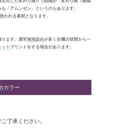
感を出した変わり織りで組織が「変わり綾（綾織
みも「アムンゼン」というのもあります。
く使われる素材となります。
織ります。通常
無地染め
が多く生機の状態から一
ェット
プリントをする場合があります。
め
カラー
でご了承ください。