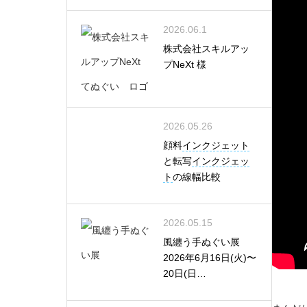
2026.06.1
株式会社スキルアッ
プNeXt 様
2026.05.26
顔料
インクジェット
と転写
インクジェッ
ト
の線幅比較
2026.05.15
風纏う手ぬぐい展
2026年6月16日(火)〜
20日(日…