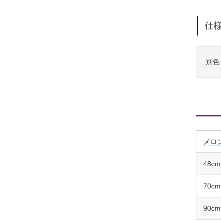
仕
別色
メロ
48c
70c
90c