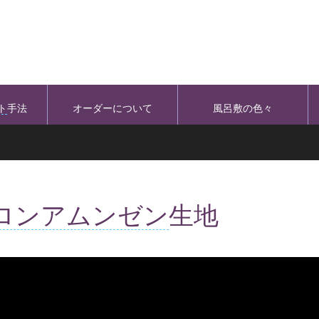
ト
手法
オーダーについて
風呂敷の色々
ロンアムンゼン
生地
/www.youtube.com/watch?v=qigR6EqXtSY