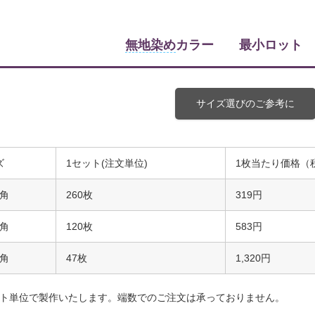
無地染め
カラー 最小ロット 約
サイズ選びのご参考に
ズ
1セット(注文単位)
1枚当たり価格（
m角
260枚
319円
m角
120枚
583円
m角
47枚
1,320円
ット単位で製作いたします。端数でのご注文は承っておりません。