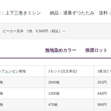
様：上下
三巻
きミシン 納品：適量ずつたたみ 送料：
 ビーカー見本 1色 5,500円（税込）～
無地染め
カラー 推奨ロット 5
ンアムンゼン
無地
1セット(注文単位)
1枚当た
m角
2600枚
253円
m角
1200枚
440円
m角
470枚
990円