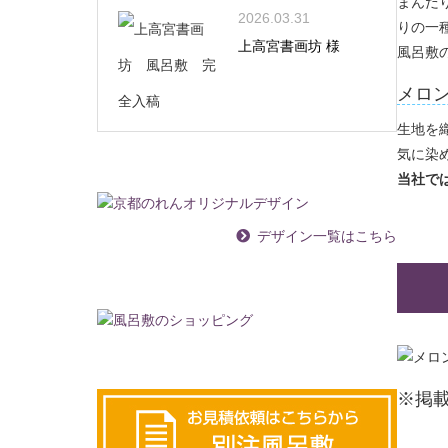
まんだ
2026.03.31
りの一
上高宮書画坊 様
風呂敷
メロ
生地を
気に染
当社で
デザイン一覧はこちら
※掲