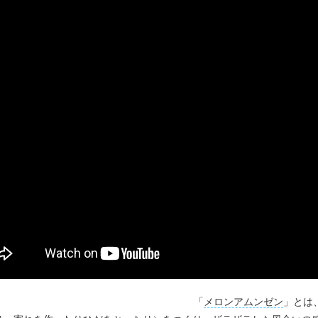
「
メロンアムンゼン
」とは