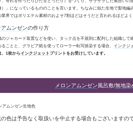
り、寄れを作ったりひだをとったり）をつくり、ザラザラした風合いの
種）」になっているもののことを言います。ちなみに似た生地で梨地編
の業界ではポリエテル素材のおよそ7割ほどはそうだと言われるほどよ
ンアムンゼン
の作り方
織のジャカード装置などを使い、タック点を不規則に配列した組織して
めることと、グラビア紙を使ってローラー転写捺染する場合、
インクジ
は、1枚から
インクジェット
プリントをお受けしています。
メロンアムンゼン
風呂敷/
無地染
載の色は予告なく取扱いを中止する場合もございますの