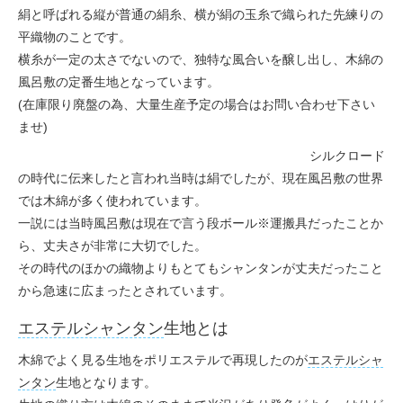
絹と呼ばれる縦が普通の絹糸、横が絹の玉糸で織られた先練りの
平織物のことです。
横糸が一定の太さでないので、独特な風合いを醸し出し、木綿の
風呂敷の定番生地となっています。
(在庫限り廃盤の為、大量生産予定の場合はお問い合わせ下さい
ませ)
シルクロード
の時代に伝来したと言われ当時は絹でしたが、現在風呂敷の世界
では木綿が多く使われています。
一説には当時風呂敷は現在で言う段ボール※運搬具だったことか
ら、丈夫さが非常に大切でした。
その時代のほかの織物よりもとてもシャンタンが丈夫だったこと
から急速に広まったとされています。
エステルシャンタン
生地とは
木綿でよく見る生地をポリエステルで再現したのが
エステルシャ
ンタン
生地となります。