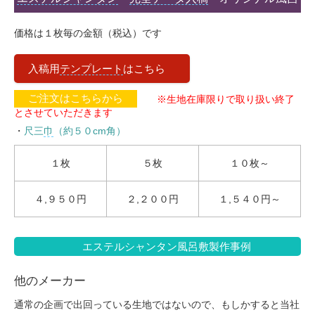
敷価格について
価格は１枚毎の金額（税込）です
入稿用
テンプレート
はこちら
ご注文はこちらから
※生地在庫限りで取り扱い終了
とさせていただきます
・
尺
三
巾
（約５０cm角）
１枚
５枚
１０枚～
４,９５０円
２,２００円
１,５４０円～
エステルシャンタン
風呂敷製作事例
他のメーカー
通常の企画で出回っている生地ではないので、もしかすると当社