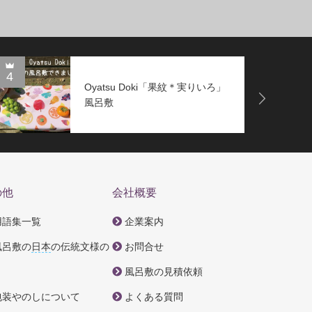
4
5
Oyatsu Doki「果紋＊実りいろ」
Next
風呂敷
の他
会社概要
用語集一覧
企業案内
風呂敷の
日本
の伝統文様の
お問合せ
風呂敷の見積依頼
包装やのしについて
よくある質問