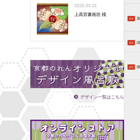
2026.03.31
上高宮書画坊 様
必須
必須
必須
デザイン一覧はこちら