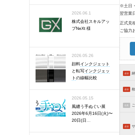
※土日
2026.06.1
翌営業
株式会社スキルアッ
正式見
プNeXt 様
ご協力
2026.05.26
顔料
インクジェット
と転写
インクジェッ
必須
ト
の線幅比較
必須
2026.05.15
風纏う手ぬぐい展
任意
2026年6月16日(火)〜
20日(日…
必須