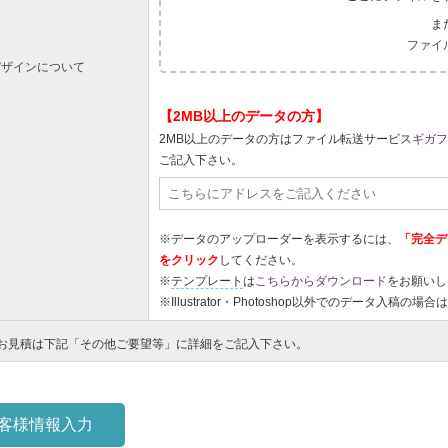
ま
ファイ
デザインについて
【2MB以上のデータの方】
2MB以上のデータの方はファイル転送サービス
ギガフ
ご記入下さい。
※データのアップローダーを表示するには、
「完全デ
をクリック
してください。
※
テンプレート
は
こちらからダウンロード
をお願いし
※Illustrator・Photoshop以外でのデータ入
お見積は下記「その他ご要望等」に詳細をご記入下さい。
客様情報入力