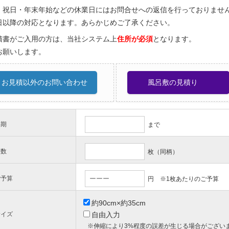
・祝日・年末年始などの休業日にはお問合せへの返信を行っておりませ
日以降の対応となります。あらかじめご了承ください。
積書がご入用の方は、当社システム上
住所が必須
となります。
お願いします。
お見積以外のお問い合わせ
風呂敷の見積り
納期
まで
枚数
枚（同柄）
ご予算
円 ※1枚あたりのご予算
約90cm×約35cm
サイズ
自由入力
※伸縮により3%程度の誤差が生じる場合がござい