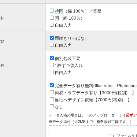
特
岡
（綿 100％）／高級
岡
（綿 100％）
素材
自由入力
両端きりっぱなし
縫製
自由入力
個別包装不要
1枚ずつ袋入れ
梱包
自由入力
完全データ有り無料(Illustrator・Photosho
簡易・ラフデータ有り【3000円(税別)～】
当社へデザイン依頼【7000円(税別)～】
なし
データ入稿の場合は、下のアップローダーより
必ずデ
※データ添付（※2MBまで。複数添付可能です。）
ここにファイルをド