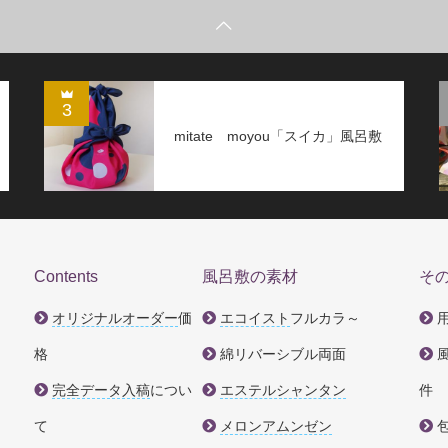
3
mitate moyou「スイカ」風呂敷
Contents
風呂敷の素材
そ
オリジナルオーダー
価
エコイスト
フルカラ～
格
綿リバーシブル両面
完全データ入稿
につい
エステルシャンタン
件
て
メロンアムンゼン