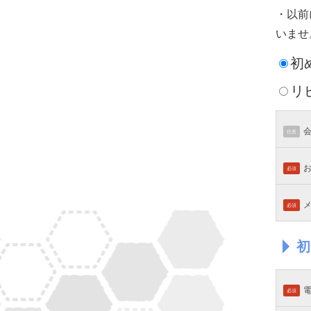
・以前
いませ
初
リ
任意
必須
必須
初
必須