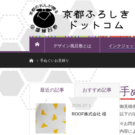
デザイン風呂敷とは
インクジェッ
ホーム
ホーム
手ぬぐいお見積り
手
最近の記事
おすすめ記事
2026.07.1
御見積
ROOF株式会社 様
以下の
※お問
内容に