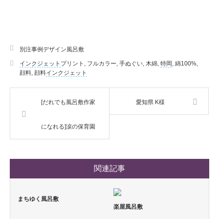
別注事例デザイン風呂敷
インクジェット
プリント
,
フルカラー
,
手ぬぐい
,
木綿
,
特
岡
,
綿100%
,
顔料
,
顔料
インクジェット
[だれでも風呂敷作家
愛知県 K様
になれる]涙の保育園
関連記事
まちゆく風呂敷
楽屋風呂敷