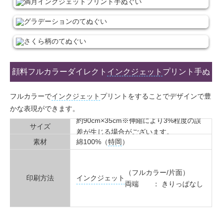
顔料フルカラー
ダイレクト
インクジェット
プリント手ぬ
ぐいを製作
フルカラーで
インクジェット
プリントをすることでデザインで豊
かな表現ができます。
約90cm×35cm※伸縮により3%程度の誤
サイズ
差が生じる場合がございます。
素材
綿100%（
特
岡
）
（フルカラー/片面）
インクジェット
印刷方法
両端 ： きりっぱなし