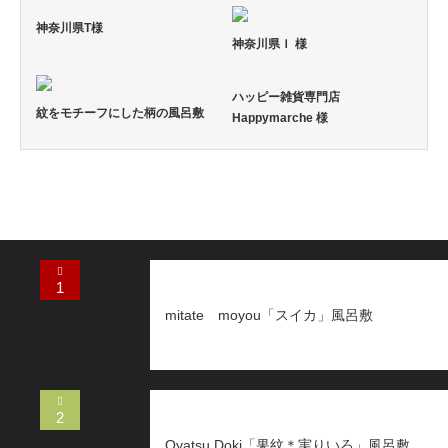
神奈川県T様
神奈川県Ｉ 様
ハッピー雑貨専門店
紋をモチーフにした柄の風呂敷
Happymarche 様
1
mitate moyou「スイカ」風呂敷
2
Oyatsu Doki「果紋＊実りいろ」風呂敷