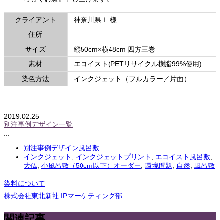
クライアント
神奈川県Ｉ 様
関連リンク
住所
電話番号
サイズ
縦50cm×横48cm 四方三巻
素材
エコイスト(PETリサイクル樹脂99%使用)
染色方法
インクジェット（フルカラー／片面）
2019.02.25
別注事例デザイン一覧
...
別注事例デザイン風呂敷
インクジェット
,
インクジェットプリント
,
エコイスト風呂敷
,
大仏
,
小風呂敷（50cm以下）オーダー
,
環境問題
,
自然
,
風呂敷
染料について
株式会社東北新社 IPマーケティング部…
関連記事