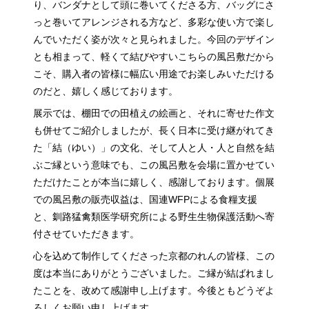
り、バンダナとして頭に巻いてくださる方、バッグにさ
っと巻いてアレンジされる方など、多彩な使い方で楽し
んでいただく姿が次々と見られました。今回のデザイン
とも相まって、軽くて結びやすいこちらの風呂敷だから
こそ、購入者の皆様に幅広い用途でお楽しみいただける
のだと、嬉しく感じております。
展示では、棚田での田植えの絵画と、それに寄せた作文
も併せてご紹介しましたが、長く日本に受け継がれてき
た「結（ゆい）」の文化、そして人と人・人と自然を結
ぶご縁という意味でも、この風呂敷を会場に置かせてい
ただけたことが本当に嬉しく、感謝しております。個展
での風呂敷の販売収益は、国連WFPによる食糧支援
と、釧路猛禽類医学研究所による野生生物保護活動へ寄
付させていただきます。
心を込めて制作してくださった京都のれんの皆様、この
度は本当にありがとうございました。ご縁が結ばれまし
たことを、改めて感謝申し上げます。今後ともどうぞよ
ろしくお願い申し上げます。