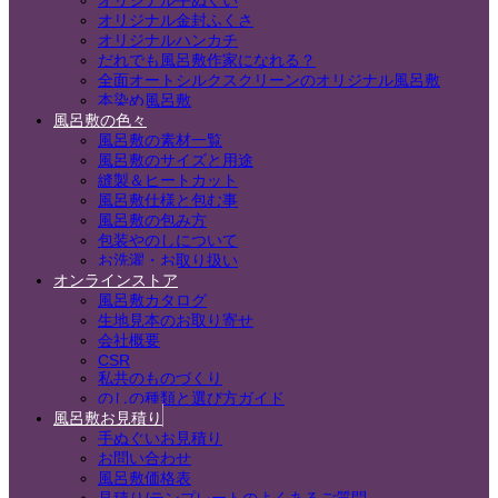
オリジナル手ぬぐい
オリジナル金封ふくさ
オリジナルハンカチ
だれでも風呂敷作家になれる？
全面オートシルクスクリーンのオリジナル風呂敷
本染め風呂敷
風呂敷の色々
風呂敷の素材一覧
風呂敷のサイズと用途
縫製＆ヒートカット
風呂敷仕様と包む事
風呂敷の包み方
包装やのしについて
お洗濯・お取り扱い
オンラインストア
風呂敷カタログ
生地見本のお取り寄せ
会社概要
CSR
私共のものづくり
のしの種類と選び方ガイド
風呂敷お見積り
手ぬぐいお見積り
お問い合わせ
風呂敷価格表