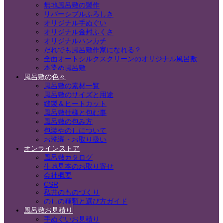
無地風呂敷の製作
リバーシブルふろしき
オリジナル手ぬぐい
オリジナル金封ふくさ
オリジナルハンカチ
だれでも風呂敷作家になれる？
全面オートシルクスクリーンのオリジナル風呂敷
本染め風呂敷
風呂敷の色々
風呂敷の素材一覧
風呂敷のサイズと用途
縫製＆ヒートカット
風呂敷仕様と包む事
風呂敷の包み方
包装やのしについて
お洗濯・お取り扱い
オンラインストア
風呂敷カタログ
生地見本のお取り寄せ
会社概要
CSR
私共のものづくり
のしの種類と選び方ガイド
風呂敷お見積り
手ぬぐいお見積り