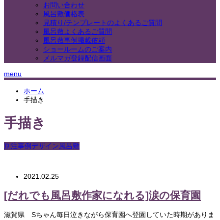
お問い合わせ
風呂敷価格表
見積り/テンプレートのよくあるご質問
風呂敷よくあるご質問
風呂敷事例掲載依頼
ショールームのご案内
メルマガ登録配信画面
menu
ホーム
手描き
手描き
別注事例デザイン風呂敷
2021.02.25
[だれでも風呂敷作家になれる]涙の保育園
滋賀県 Sちゃん毎日泣きながら保育園へ登園していた時期がありま