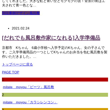
してくれました。大きな虹と青い空とモクモクの雲！背景の青は工
夫されて青一色とな…
別注事例デザイン風呂敷
2021.02.24
[だれでも風呂敷作家になれる]入学準備品
京都市 Kちゃん 6歳小学校へ入学予定のKちゃん、女の子さんで
す。ご入学準備用品の一つとしてKちゃんのお弁当を包む風呂敷を製
作いただきました。…
トップページに戻る
PAGE TOP
1
mitate moyou「ビーツ」風呂敷
2
mitate moyou「カラシレンコン」
3