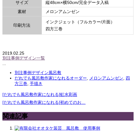
関連リンク
サイズ
縦48cm×横50cm/完全データ入稿
素材
メロンアムンゼン
インクジェット（フルカラー/片面）
印刷方法
四方三巻
2019.02.25
別注事例デザイン一覧
...
別注事例デザイン風呂敷
だれでも風呂敷作家になれるオーダー
,
メロンアムンゼン
,
四
方三巻
,
手描き
[だれでも風呂敷作家になれる]虹水彩画
[だれでも風呂敷作家になれる]初めてのお…
関連記事