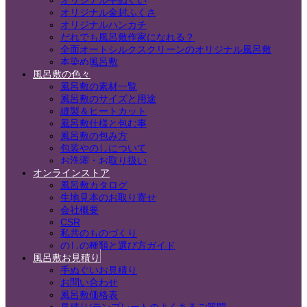
オリジナル手ぬぐい
オリジナル金封ふくさ
オリジナルハンカチ
だれでも風呂敷作家になれる？
全面オートシルクスクリーンのオリジナル風呂敷
本染め風呂敷
風呂敷の色々
風呂敷の素材一覧
風呂敷のサイズと用途
縫製＆ヒートカット
風呂敷仕様と包む事
風呂敷の包み方
包装やのしについて
お洗濯・お取り扱い
オンラインストア
風呂敷カタログ
生地見本のお取り寄せ
会社概要
CSR
私共のものづくり
のしの種類と選び方ガイド
風呂敷お見積り
手ぬぐいお見積り
お問い合わせ
風呂敷価格表