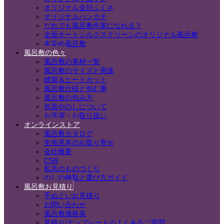
オリジナル金封ふくさ
オリジナルハンカチ
だれでも風呂敷作家になれる？
全面オートシルクスクリーンのオリジナル風呂敷
本染め風呂敷
風呂敷の色々
風呂敷の素材一覧
風呂敷のサイズと用途
縫製＆ヒートカット
風呂敷仕様と包む事
風呂敷の包み方
包装やのしについて
お洗濯・お取り扱い
オンラインストア
風呂敷カタログ
生地見本のお取り寄せ
会社概要
CSR
私共のものづくり
のしの種類と選び方ガイド
風呂敷お見積り
手ぬぐいお見積り
お問い合わせ
風呂敷価格表
見積り/テンプレートのよくあるご質問