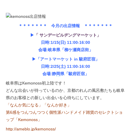
＊＊＊＊＊＊＊ 今月の出店情報 ＊＊＊＊＊＊＊
▶︎
「 サンデービルヂングマーケット」
日時:1/15(日) 11:00-16:00
会場:岐阜県「柳ケ瀬商店街」
▶︎「アートマーケット in 駿府匠宿」
日時:2/25(土) 11:00-16:00
会場:静
岡
県「駿府匠宿」
岐阜県はKemonoss初上陸です！
どんな出会いが待っているのか、京都のれんの風呂敷たちも岐阜
県のお客様との新しい出会いを心待ちにしています。
「なんか気になる」「なんか好き」
第6感をつんつんつつく個性派ハンドメイド雑貨のセレクトショ
ップ「Kemonoss」
http://ameblo.jp/kemonoss/