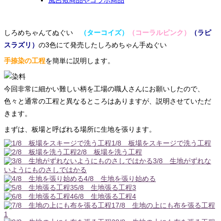
しろめちゃんてぬぐい
（ターコイズ）
（コーラルピンク）
（ラピ
スラズリ）
の3色にて発売したしろめちゃん手ぬぐい
手捺染の工程
を簡単に説明します。
今回非常に細かい難しい柄を工場の職人さんにお願いしたので、
色々と通常の工程と異なるところはありますが、説明させていただ
きます。
まずは、板場と呼ばれる場所に生地を張ります。
1/8 板場をスキージで洗う工程
2/8 板場を洗う工程
3/8 生地がずれな
いようにものさしではかる
4/8 生地を張り始める
5/8 生地張る工程3
6/8 生地張る工程4
7/8 生地の上にも布を張る工程
1