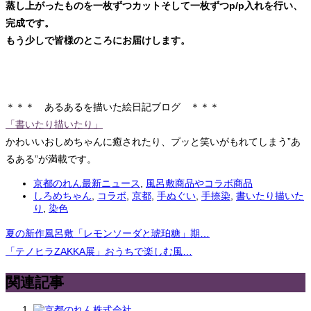
蒸し上がったものを一枚ずつカットそして一枚ずつp/p入れを行い、
完成です。
もう少しで皆様のところにお届けします。
＊＊＊ あるあるを描いた絵日記ブログ ＊＊＊
「書いたり描いたり」
かわいいおしめちゃんに癒されたり、プッと笑いがもれてしまう”あ
るある”が満載です。
京都のれん最新ニュース
,
風呂敷商品やコラボ商品
しろめちゃん
,
コラボ
,
京都
,
手ぬぐい
,
手捺染
,
書いたり描いた
り
,
染色
夏の新作風呂敷「レモンソーダと琥珀糖」期…
「テノヒラZAKKA展」おうちで楽しむ風…
関連記事