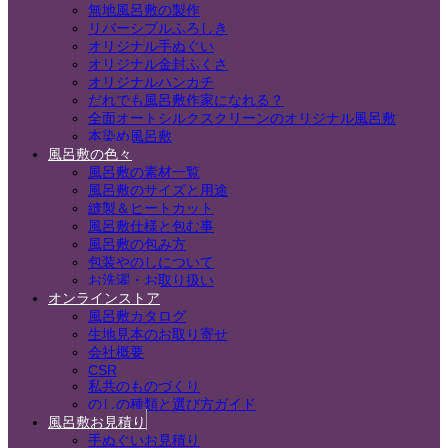
無地風呂敷の製作
リバーシブルふろしき
オリジナル手ぬぐい
オリジナル金封ふくさ
オリジナルハンカチ
だれでも風呂敷作家になれる？
全面オートシルクスクリーンのオリジナル風呂敷
本染め風呂敷
風呂敷の色々
風呂敷の素材一覧
風呂敷のサイズと用途
縫製＆ヒートカット
風呂敷仕様と包む事
風呂敷の包み方
包装やのしについて
お洗濯・お取り扱い
オンラインストア
風呂敷カタログ
生地見本のお取り寄せ
会社概要
CSR
私共のものづくり
のしの種類と選び方ガイド
風呂敷お見積り
手ぬぐいお見積り