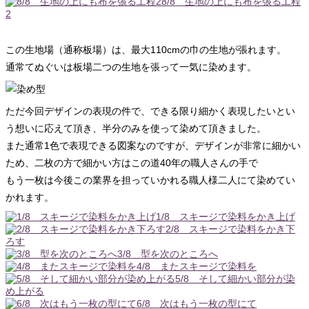
8/8 生地の上にも布を張る工程
2
この生地場（通称板場）は、最大110cmの巾の生地が張れます。
通常てぬぐいは板場二つの生地を張って一気に染めます。
ただ今回デザインの表現の件で、できる限り細かく表現したいとい
う想いに応えて頂き、半分のみを使って染めて頂きました。
また通常1色で表現できる図案なのですが、デザインが非常に細かい
ため、二枚の方で細かい方はこの道40年の職人さんの手で
もう一枚は今後この業界を担っていかれる職人様二人にて染めてい
かれます。
1/8 スキージで染料をかき上げ
2/8 スキージで染料をかき下
ろす
3/8 型を次のところへ
4/8 またスキージで染料を
5/8 そして細かい部分が染
め上がる
6/8 次はもう一枚の型にて