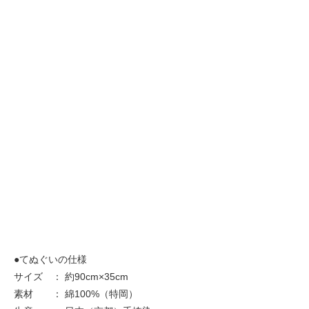
●てぬぐいの仕様
サイズ ： 約90cm×35cm
素材 ： 綿100%（特岡）