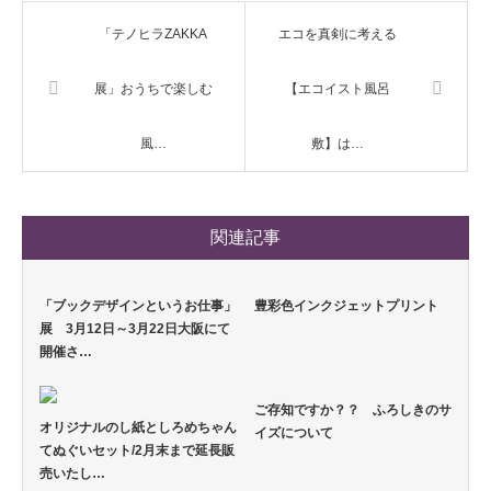
「テノヒラZAKKA
エコを真剣に考える
展」おうちで楽しむ
【エコイスト風呂
風…
敷】は…
関連記事
「ブックデザインというお仕事」
豊彩色インクジェットプリント
展 3月12日～3月22日大阪にて
開催さ…
ご存知ですか？？ ふろしきのサ
オリジナルのし紙としろめちゃん
イズについて
てぬぐいセット/2月末まで延長販
売いたし…