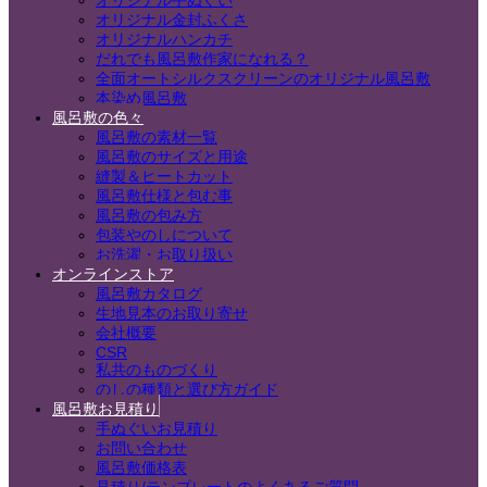
オリジナル手ぬぐい
オリジナル金封ふくさ
オリジナルハンカチ
だれでも風呂敷作家になれる？
全面オートシルクスクリーンのオリジナル風呂敷
本染め風呂敷
風呂敷の色々
風呂敷の素材一覧
風呂敷のサイズと用途
縫製＆ヒートカット
風呂敷仕様と包む事
風呂敷の包み方
包装やのしについて
お洗濯・お取り扱い
オンラインストア
風呂敷カタログ
生地見本のお取り寄せ
会社概要
CSR
私共のものづくり
のしの種類と選び方ガイド
風呂敷お見積り
手ぬぐいお見積り
お問い合わせ
風呂敷価格表