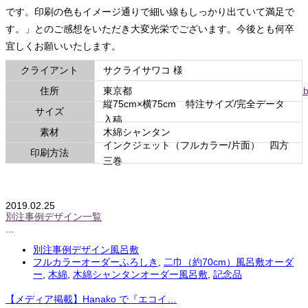
です。印刷の色もイメージ通りで細い線もしっかり出ていて満足で
す。」とのご感想をいただき大変光栄でございます。今後とも何卒
宜しくお願いいたします。
クライアント
サクライサワコ 様
関連リンク
住所
https://www.instagram.com/sakurai_sawako.lab
東京都
縦75cm×横75cm 特注サイズ/完全データ
電話番号
サイズ
入稿
素材
木綿シャンタン
インクジェット（フルカラー/片面） 四方
印刷方法
三巻
2019.02.25
別注事例デザイン一覧
...
別注事例デザイン風呂敷
フルカラーオーダーふろしき
,
二巾（約70cm）風呂敷オーダ
ー
,
木綿
,
木綿シャンタンオーダー風呂敷
,
記念品
【メディア掲載】Hanako で『エコイ…