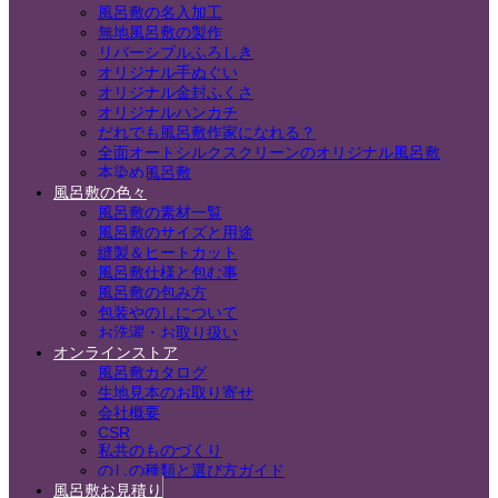
風呂敷の名入加工
無地風呂敷の製作
リバーシブルふろしき
オリジナル手ぬぐい
オリジナル金封ふくさ
オリジナルハンカチ
だれでも風呂敷作家になれる？
全面オートシルクスクリーンのオリジナル風呂敷
本染め風呂敷
風呂敷の色々
風呂敷の素材一覧
風呂敷のサイズと用途
縫製＆ヒートカット
風呂敷仕様と包む事
風呂敷の包み方
包装やのしについて
お洗濯・お取り扱い
オンラインストア
風呂敷カタログ
生地見本のお取り寄せ
会社概要
CSR
私共のものづくり
のしの種類と選び方ガイド
風呂敷お見積り