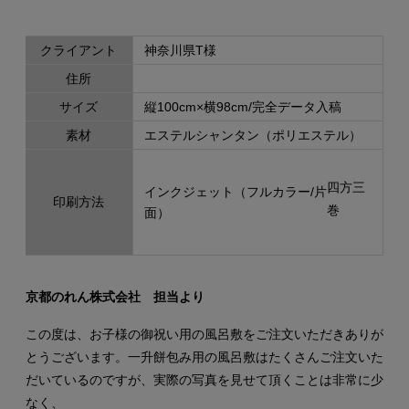
クライアント
神奈川県T様
関連リンク
住所
電話番号
サイズ
縦100cm×横98cm/完全データ入稿
素材
エステルシャンタン（ポリエステル）
四方三
インクジェット（フルカラー/片
印刷方法
巻
面）
京都のれん株式会社 担当より
この度は、お子様の御祝い用の風呂敷をご注文いただきありが
とうございます。一升餅包み用の風呂敷はたくさんご注文いた
だいているのですが、実際の写真を見せて頂くことは非常に少
なく、