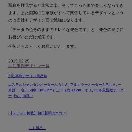
写真を拝見すると非常に楽しそうでこっちまで楽しくなってき
ます。また図案にご家族がすべて関係しているデザインという
のは当社もデザイン面で勉強になります。
「データの色そのままのキレイな発色です」と、発色の良さに
お喜びいただけ光栄です。
今後ともよろしくお願いいたします。
2019.02.25
別注事例デザイン一覧
...
別注事例デザイン風呂敷
エステルシャンタンオーダーふろしき
,
フルカラーオーダーふろしき
,
一
升餅
,
一歳
,
二四巾（約90cm）三巾（約100cm）オリジナル風呂敷オーダ
ー
,
包む
,
御祝い
【メディア掲載】朝日新聞にエコイ
スト風呂…