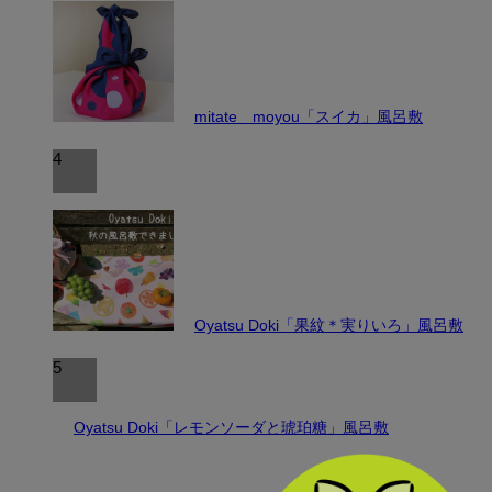
mitate moyou「スイカ」風呂敷
4
Oyatsu Doki「果紋＊実りいろ」風呂敷
5
Oyatsu Doki「レモンソーダと琥珀糖」風呂敷