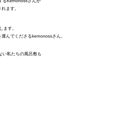
Kemonossさんが
されます。
場します。
運んでくださるkemonossさん。
ない私たちの風呂敷も