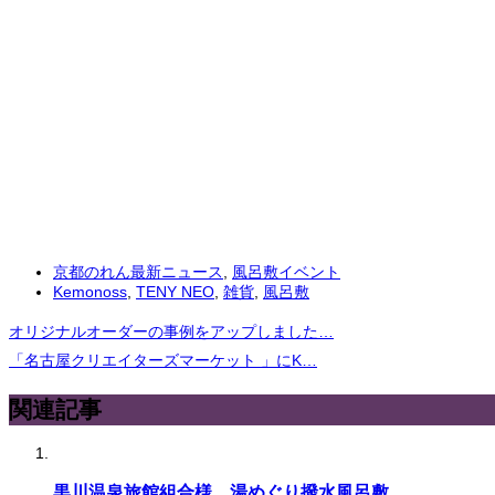
京都のれん最新ニュース
,
風呂敷イベント
Kemonoss
,
TENY NEO
,
雑貨
,
風呂敷
オリジナルオーダーの事例をアップしました…
「名古屋クリエイターズマーケット 」にK…
関連記事
黒川温泉旅館組合様 湯めぐり撥水風呂敷