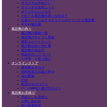
オリジナル手ぬぐい
オリジナル金封ふくさ
オリジナルハンカチ
だれでも風呂敷作家になれる？
全面オートシルクスクリーンのオリジナル風呂敷
本染め風呂敷
風呂敷の色々
風呂敷の素材一覧
風呂敷のサイズと用途
縫製＆ヒートカット
風呂敷仕様と包む事
風呂敷の包み方
包装やのしについて
お洗濯・お取り扱い
オンラインストア
風呂敷カタログ
生地見本のお取り寄せ
会社概要
CSR
私共のものづくり
のしの種類と選び方ガイド
風呂敷お見積り
手ぬぐいお見積り
お問い合わせ
風呂敷価格表