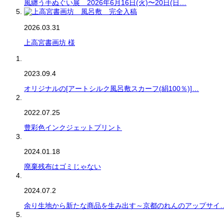
風纏う手ぬぐい展 2026年6月16日(火)〜20日(日…
2026.03.31
上高宮書画坊 様
2023.09.4
オリジナルの[アートシルク風呂敷スカーフ(絹100％)]…
2022.07.25
豊彩色インクジェットプリント
2024.01.18
廃棄残布はゴミじゃない
2024.07.2
余り生地から新たな商品を生み出す～京都のれんのアップサイ