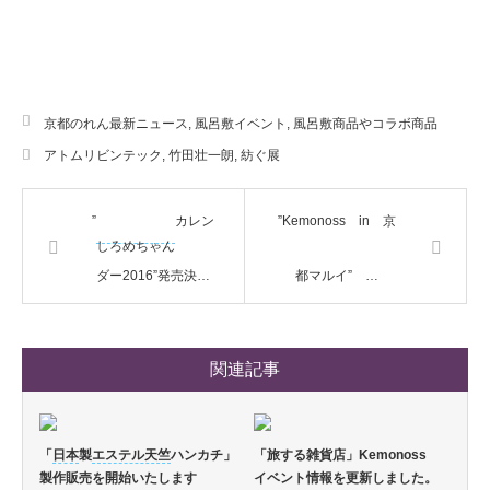
京都のれん最新ニュース
,
風呂敷イベント
,
風呂敷商品やコラボ商品
アトムリビンテック
,
竹田壮一朗
,
紡ぐ展
”
カレン
”Kemonoss in 京
しろめちゃん
ダー2016”発売決…
都マルイ” …
関連記事
「
日本
製
エステル天竺
ハンカチ」
「旅する雑貨店」Kemonoss
製作販売を開始いたします
イベント情報を更新しました。