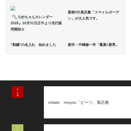
新柄3
巾
風呂敷「スマイルガーデ
『
しろめちゃん
カレンダー
ン」が大人気です。
2026』10月31日正午より先行販
売開始☆
”刺繍”の
名入れ
始めました
新作：中嶋修一作「鳳凰×
唐草
」
1
mitate moyou「ビーツ」風呂敷