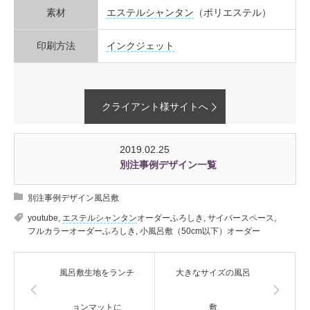
素材
エステルシャンタン
（ポリエステル）
印刷方法
インクジェット
クライアント様サイトへ
2019.02.25
別注事例デザイン一覧
別注事例デザイン風呂敷
youtube
,
エステルシャンタン
オーダーふろしき
,
サイバースペース
,
フルカラーオーダーふろしき
,
小風呂敷（50cm以下）オーダー
風呂敷生地をランチ
大きなサイズの風呂
ョンマットに
敷