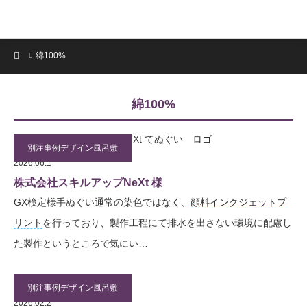
ホーム
綿100%
綿100%
別注事例デザイン風呂敷
2026.06.1
株式会社スキルアップNeXt 様
GX検定様手ぬぐい通常の染色ではなく、
顔料
インクジェット
プ
リント
を行っており、製作工程にて排水を出さない環境に配慮し
た製作というところで気にい…
別注事例デザイン風呂敷
2026.02.2