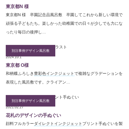
東京都N 様
東京都N 様 卒園記念品風呂敷 卒園してこれから新しい環境で
頑張る子どもたち。楽しかった幼稚園での日々が少しでも力にな
ったり毎日の後押し…
別注事例デザイン風呂敷
2024.10.1
東京都 O様
和柄蝶ふろしき
豊彩色
インクジェット
で複雑なグラデーションを
表現した風呂敷です。クライアン…
別注事例デザイン風呂敷
2021.02.27
花札のデザインの手ぬぐい
顔料フルカラー
ダイレクト
インクジェット
プリント手ぬぐいを製