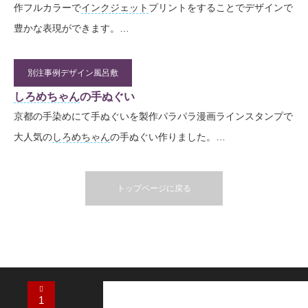
作フルカラーで
インクジェット
プリントをすることでデザインで
豊かな表現ができます。…
別注事例デザイン風呂敷
2020.08.27
しろめちゃん
の手ぬぐい
京都の手染めにて手ぬぐいを製作パラパラ漫画ラインスタンプで
大人気の
しろめちゃん
の手ぬぐい作りました。…
トップページに戻る
1