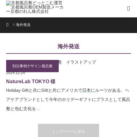
ホーム
海外発送
海外発送
別注事例デザイン風呂敷
2024.12.24
NatureLab TOKYO 様
Holiday Giftと共にGiftと共にアメリカで
日本
にルーツがある、ヘ
アケアブランドとして今年のホリデーギフトにプラスとして風呂
敷と包む文化を…
トップページに戻る