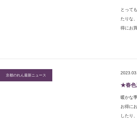
とっても
たりな
得にお
2023.03
京都のれん最新ニュース
★春色
暖かな
お得に
したり