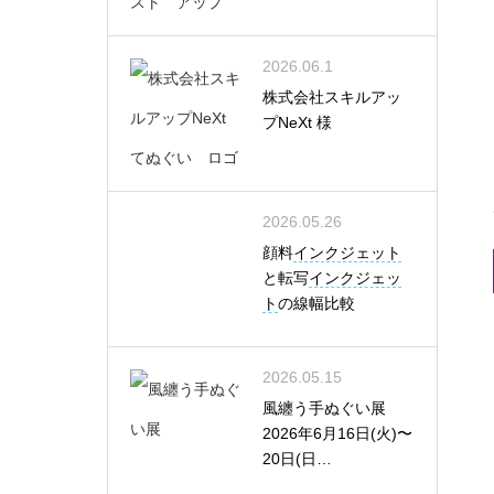
2026.06.1
株式会社スキルアッ
プNeXt 様
2026.05.26
顔料
インクジェット
と転写
インクジェッ
ト
の線幅比較
2026.05.15
風纏う手ぬぐい展
2026年6月16日(火)〜
20日(日…