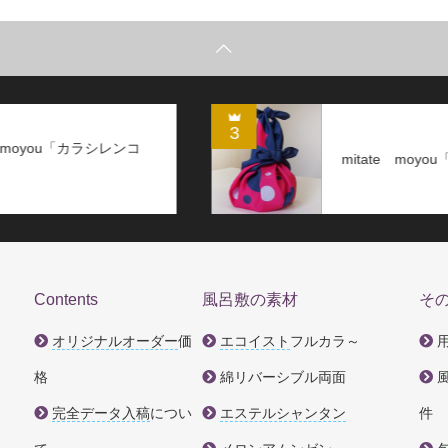
3
mitate moyou「スイカ」風呂敷
Contents
風呂敷の素材
そ
オリジナルオーダー
価
エコイスト
フルカラ～
格
綿リバーシブル両面
完全データ入稿
につい
エステルシャンタン
件