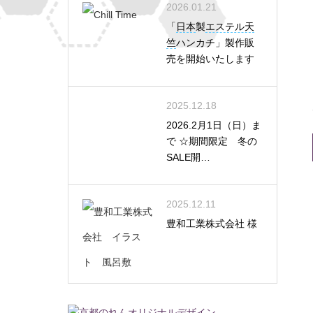
2026.01.21
「
日本
製
エステル天
竺
ハンカチ」製作販
売を開始いたします
2025.12.18
2026.2月1日（日）ま
で ☆期間限定 冬の
SALE開…
2025.12.11
豊和工業株式会社 様