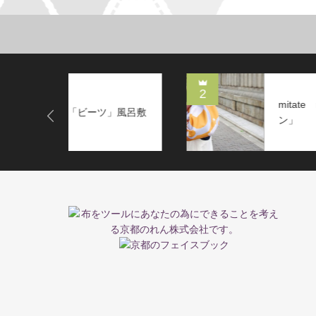
2
mitate moyou「カラシレンコ
」風呂敷
ン」