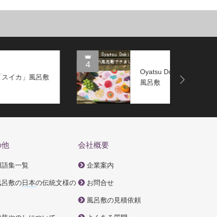
4
5
Oyatsu Doki「果紋＊実りいろ」
Next
風呂敷
の他
会社概要
用語集一覧
企業案内
風呂敷の
日本
の伝統文様の
お問合せ
風呂敷の見積依頼