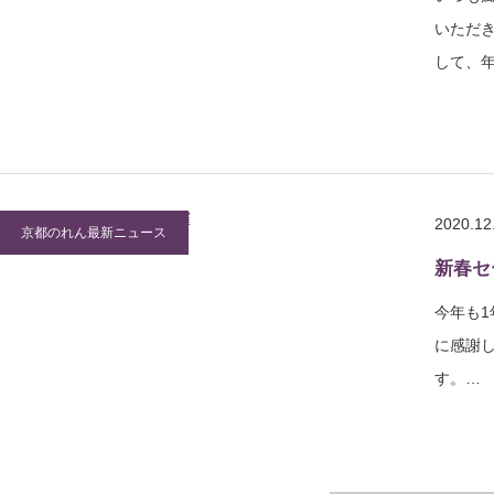
いただ
して、年
2020.12
京都のれん最新ニュース
新春セ
今年も
に感謝し
す。…