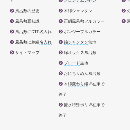
て
メロンアムンゼン
風呂敷の歴史
木綿シャンタン
風呂敷豆知識
正絹風呂敷フルカラー
風呂敷にDTF
名入れ
ポンジ
ーフルカラー
風呂敷に刺繍
名入れ
綿シャンタン
無地
サイトマップ
綿
オックス
風呂敷
ブロード
生地
おにちりめん
風呂敷
木
綿変わり織
※在庫で
終了
撥水特殊ポリ※在庫で
終了