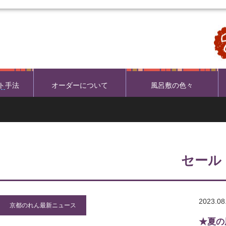
ト
手法
オーダーについて
風呂敷の色々
セール
2023.08
京都のれん最新ニュース
★夏の