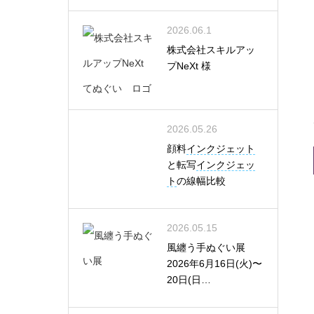
2026.06.1
株式会社スキルアッ
プNeXt 様
2026.05.26
顔料
インクジェット
と転写
インクジェッ
ト
の線幅比較
2026.05.15
風纏う手ぬぐい展
2026年6月16日(火)〜
20日(日…