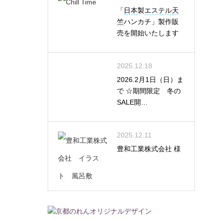
「
日本
製
エステル天
竺
ハンカチ」製作販
売を開始いたします
2025.12.18
2026.2月1日（日）ま
で ☆期間限定 冬の
SALE開…
2025.12.11
豊和工業株式会社 様