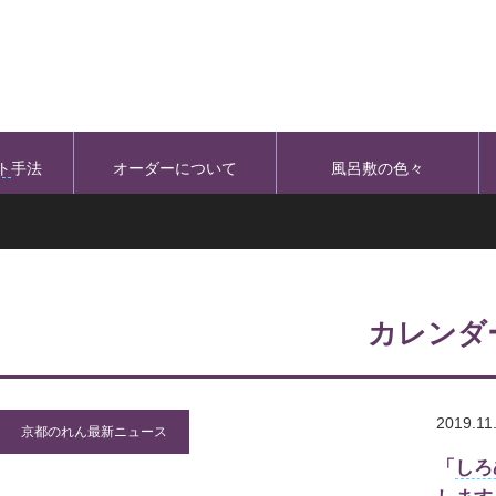
ト
手法
オーダーについて
風呂敷の色々
カレンダ
2019.11
京都のれん最新ニュース
「
しろ