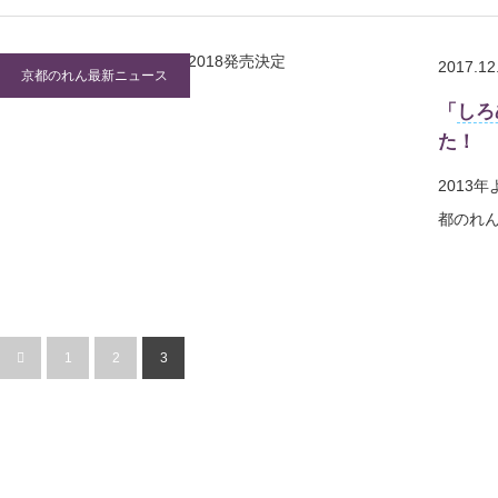
2017.12
京都のれん最新ニュース
「
しろ
た！
2013
都のれ
1
2
3