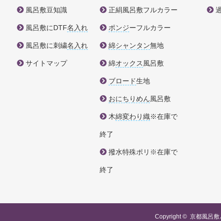
風呂敷豆知識
正絹風呂敷フルカラー
風呂敷にDTF
名入れ
ポンジ
ーフルカラー
風呂敷に刺繍
名入れ
綿シャンタン
無地
サイトマップ
綿
オックス
風呂敷
ブロード
生地
おにちりめん
風呂敷
木
綿変わり織
※在庫で
終了
撥水特殊ポリ※在庫で
終了
Copyright ©
京都風呂敷