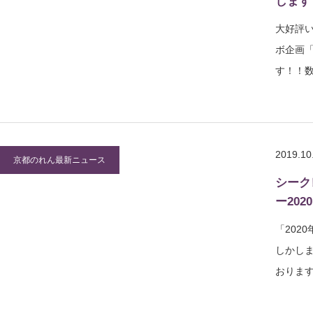
します
大好評
ボ企画「
す！！
2019.10
京都のれん最新ニュース
シーク
ー202
「2020
しかし
おりま