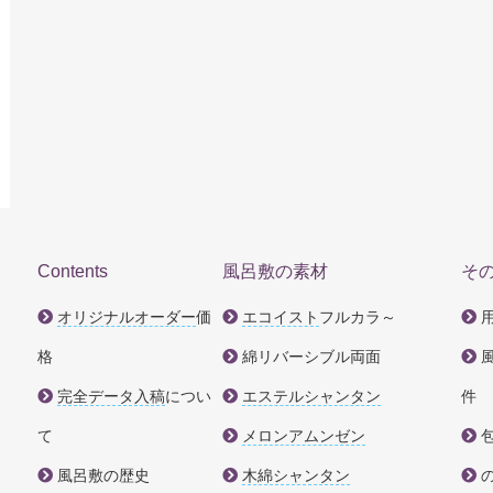
Contents
風呂敷の素材
そ
オリジナルオーダー
価
エコイスト
フルカラ～
格
綿リバーシブル両面
完全データ入稿
につい
エステルシャンタン
件
て
メロンアムンゼン
風呂敷の歴史
木綿シャンタン