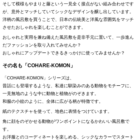
そして模様もやまりと藤という一見全く接点がない組み合わせです
が、意外とマッチしていてシックなデザインを醸し出しています。
洋柄の風呂敷を買うことで、日本の伝統美と洋風な雰囲気をマッチ
させたおしゃれを楽しむことができます。
おしゃれと実用を兼ね備えた風呂敷を是非手元に置いて、一歩進ん
だファッションを取り入れてみせんか？
おしゃれにアップデートできるきっかけに使ってみませんか？
その名も「COHARE-KOMON」
「COHARE-KOMON」シリーズは、
昔話にも登場するような、私達に馴染みのある動物をモチーフに、
一見無地のような中に動物と植物がのぞきます。
和服の小紋のように、全体に広がる柄が特徴です。
紙のテクスチャを使って、地色に表情をつけています。
角に顔をのぞかせる動物がワンポイントになるかわいい風呂敷で
す。
お洋服とのコーディネートを楽しめる、シックなカラーでスタート