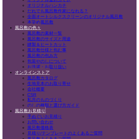
オリジナルハンカチ
だれでも風呂敷作家になれる？
全面オートシルクスクリーンのオリジナル風呂敷
本染め風呂敷
風呂敷の色々
風呂敷の素材一覧
風呂敷のサイズと用途
縫製＆ヒートカット
風呂敷仕様と包む事
風呂敷の包み方
包装やのしについて
お洗濯・お取り扱い
オンラインストア
風呂敷カタログ
生地見本のお取り寄せ
会社概要
CSR
私共のものづくり
のしの種類と選び方ガイド
風呂敷お見積り
手ぬぐいお見積り
お問い合わせ
風呂敷価格表
見積り/テンプレートのよくあるご質問
風呂敷よくあるご質問