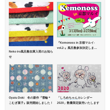
『Kemonoss in 京都マルイ-
vol.2-』風呂敷参加決定しま…
Neko iro風呂敷在庫入荷のお知ら
せ
Oyatu Doki 冬の新作『雪輪＊
「
しろめちゃん
カレンダー
こむぎ菓子』販売開始しました！
2020」数量限定販売いたします