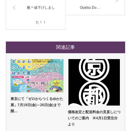
敷＊値下げしまし
Oyatsu Do…
た！！
関連記事
東京にて「ゼロからつくるゆかた
展」7月19日(金)～26日(金)まで
開…
価格改定と配送料金の見直しにつ
いてのご案内 ※4月1日受注分
より