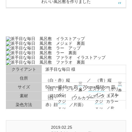
わいい風呂敷を作りました
クライアント
派手目な毎日 様
関連リンク
住所
https://www.instagram.com/hademe82/
（白・赤）縦
／ （青）縦
三
三
電話番号
サイズ
50cm×横48cm 四
70cm×横68cm 四
（白・赤）シャンタン
エステル
（ポリ
巻
巻
方
方
イン
イン
（フル
素材
（綿100%） ／
シャンタ
エステ
（白・
（フルカラー
クジ
クジ
カラー
（青）
ン
ル）
染色方法
赤）顔
／片面）
ェッ
ェッ
／片
料
／ （青）
ト
ト
面）
2019.02.25