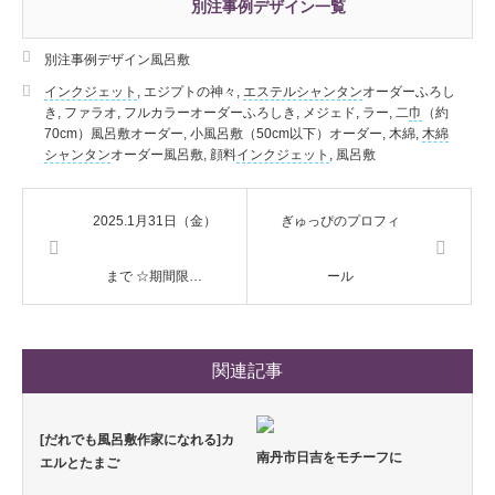
別注事例デザイン一覧
別注事例デザイン風呂敷
インクジェット
,
エジプトの神々
,
エステルシャンタン
オーダーふろし
き
,
ファラオ
,
フルカラーオーダーふろしき
,
メジェド
,
ラー
,
二
巾
（約
70cm）風呂敷オーダー
,
小風呂敷（50cm以下）オーダー
,
木綿
,
木綿
シャンタン
オーダー風呂敷
,
顔料
インクジェット
,
風呂敷
2025.1月31日（金）
ぎゅっぴのプロフィ
まで ☆期間限…
ール
関連記事
[だれでも風呂敷作家になれる]カ
南丹市日吉をモチーフに
エルとたまご