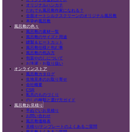
オリジナルハンカチ
だれでも風呂敷作家になれる？
全面オートシルクスクリーンのオリジナル風呂敷
本染め風呂敷
風呂敷の色々
風呂敷の素材一覧
風呂敷のサイズと用途
縫製＆ヒートカット
風呂敷仕様と包む事
風呂敷の包み方
包装やのしについて
お洗濯・お取り扱い
オンラインストア
風呂敷カタログ
生地見本のお取り寄せ
会社概要
CSR
私共のものづくり
のしの種類と選び方ガイド
風呂敷お見積り
手ぬぐいお見積り
お問い合わせ
風呂敷価格表
見積り/テンプレートのよくあるご質問
風呂敷よくあるご質問