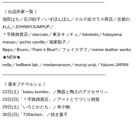
————————————————————————
《 出品作家一覧 》
池田はち／石川飴子／いずぼんぼん／クルテ絵ガラス商店／京都の
れん／JOHNNYJUMPUP／
＊字路雑貨店／staccato／東京キッチュ／tokotoko／hatayama
masao／pichio candle／福家聡子／
flipps／Bruno／Paint it Blue!!／フェイスヲフ／meme leather works
★NEW★
nolla／hellbent lab.／medamaroom／muroji uroji／Yakumi.JAPAN
————————————————————————-
《 週末プチマルシェ 》
22日(土)「katou kumiko」／陶器と陶土のアクセサリ—
23日(日)「＊字路雑貨店」／アートとてづくり雑貨
29日(土)「いろとかたち」／布小物
30日(日)「72Kitchen」／焼き菓子