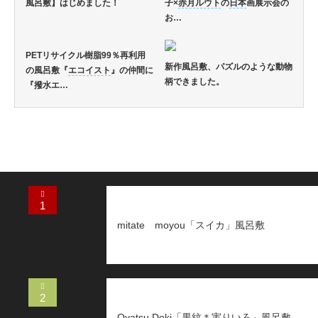
風呂敷】はじめました！
子×
赤月ルウト
の
日本
画展示会の
お…
PETリサイクル樹脂99％再利用
新作風呂敷、パズルのような動物
の風呂敷『
エコイスト
』の仲間に
柄できました。
『撥水エ…
1
mitate moyou「スイカ」風呂敷
2
Oyatsu Doki「果紋＊実りいろ」風呂敷