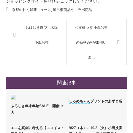
ショッピングサイトをぜひチェックしてください。
京都のれん最新ニュース
,
風呂敷商品やコラボ商品
おはじき遊び 木綿
和文様つぎ 小風呂敷
小風呂敷
の新柄3色が出揃い
ま…
関連記事
しろめちゃん
プリントのあずま袋
ふろしき年末年始SALE 開催中
★
エコを真剣に考える【
エコイスト
9/27（木）～10/2（火）杉田扶実