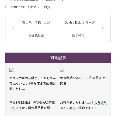
Kemonoss
,
京都マルイ
,
雑貨
富山県 Ｔ様 ご結
Oyatsu Doki シリーズ
婚緑風呂敷
第２弾た…
関連記事
オリジナルのし紙と
しろめちゃん
年末年始SALE ～1月31日まで
てぬぐいセット/2月末まで延長販
開催
売いたし…
本日2月22日は、何の日がご存知
お待たせいたしました！
しろめち
でしょうか？新作風呂敷企画
ゃん
てぬぐい完成です！！