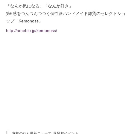
「なんか気になる」「なんか好き」
第6感をつんつんつつく個性派ハンドメイド雑貨のセレクトショ
ップ「Kemonoss」
http://ameblo.jp/kemonoss/
京都のれん最新ニュース
,
風呂敷イベント