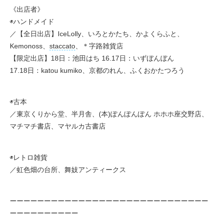
《出店者》
◉ハンドメイド
／【全日出店】IceLolly、いろとかたち、かよくらふと、
Kemonoss、
staccato
、＊字路雑貨店
【限定出店】18日：池田はち 16.17日：いずぼんぼん
17.18日：katou kumiko、京都のれん、ふくおかたつろう
◉古本
／東京くりから堂、半月舎、(本)ぽんぽんぽん ホホホ座交野店、
マチマチ書店、マヤルカ古書店
◉レトロ雑貨
／虹色畑の台所、舞妓アンティークス
ーーーーーーーーーーーーーーーーーーーーーーーーーーーーー
ーーーーーーーーーー