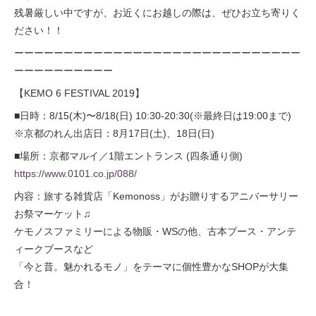
残暑厳しい中ですが、お近くにお越しの際は、ぜひお立ち寄りく
ださい！！
ーーーーーーーーーーーーーーーーーーーーーーーーーーーーー
ーーーーーーーーーー
【KEMO 6 FESTIVAL 2019】
■日時：8/15(木)〜8/18(日) 10:30-20:30(※最終日は19:00まで)
※京都のれん出店日：8月17日(土)、18日(日)
■場所：京都マルイ／1階エントランス (四条通り側)
https://www.0101.co.jp/088/
内容：旅する雑貨店「Kemonoss」がお贈りするアニバーサリー
お祭マーケット♫
ケモノスファミリーによる物販・WSの他、古本ブース・アンテ
ィークブースなど
「今と昔。魅かれるモノ」をテーマに個性豊かなSHOPが大集
合！