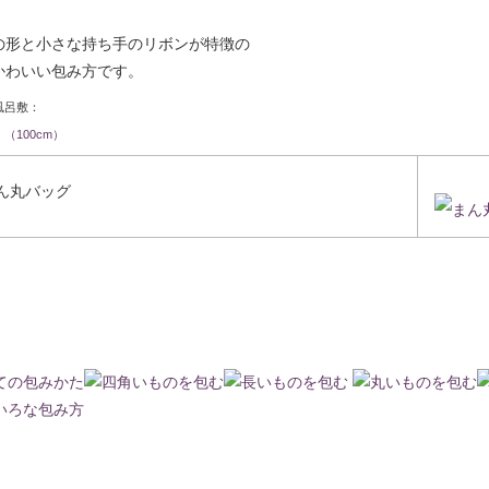
の形と小さな持ち手のリボンが特徴の
かわいい包み方です。
風呂敷：
（100cm）