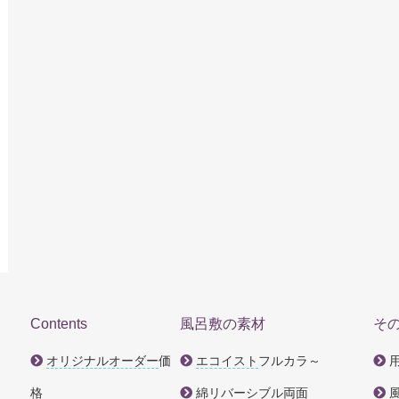
Contents
風呂敷の素材
そ
オリジナルオーダー
価
エコイスト
フルカラ～
格
綿リバーシブル両面