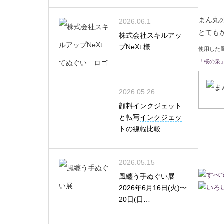
まん丸
2026.06.1
とても
株式会社スキルアッ
プNeXt 様
使用した
「桜の泉」
2026.05.26
顔料
インクジェット
と転写
インクジェッ
ト
の線幅比較
2026.05.15
風纏う手ぬぐい展
2026年6月16日(火)〜
20日(日…