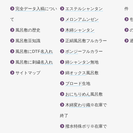
完全データ入稿
につい
エステルシャンタン
件
て
メロンアムンゼン
風呂敷の歴史
木綿シャンタン
風呂敷豆知識
正絹風呂敷フルカラー
風呂敷にDTF
名入れ
ポンジ
ーフルカラー
風呂敷に刺繍
名入れ
綿シャンタン
無地
サイトマップ
綿
オックス
風呂敷
ブロード
生地
おにちりめん
風呂敷
木
綿変わり織
※在庫で
終了
撥水特殊ポリ※在庫で