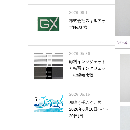
2026.06.1
株式会社スキルアッ
プNeXt 様
「桜の泉」
2026.05.26
顔料
インクジェット
と転写
インクジェッ
ト
の線幅比較
2026.05.15
風纏う手ぬぐい展
2026年6月16日(火)〜
20日(日…