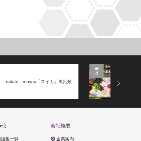
4
5
Oyatsu Doki「果紋＊実りいろ」
Next
風呂敷
の他
会社概要
用語集一覧
企業案内