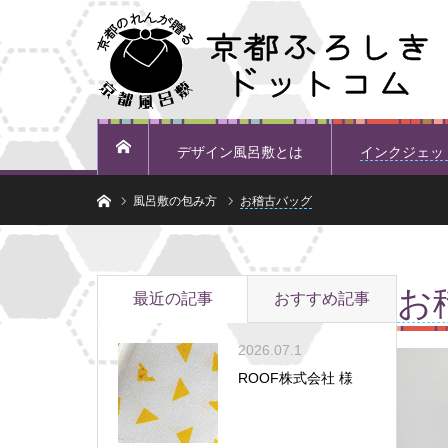
デザイン風呂敷とは
インクジェッ
ホーム
ホーム
風呂敷の包み方
お稽古バッグ
お
最近の記事
おすすめ記事
2026.07.1
ROOF株式会社 様