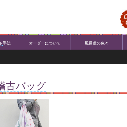
ト
手法
オーダーについて
風呂敷の色々
稽古バッグ