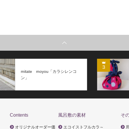
3
mitate moyou「スイカ」風呂敷
Contents
風呂敷の素材
そ
オリジナルオーダー
価
エコイスト
フルカラ～