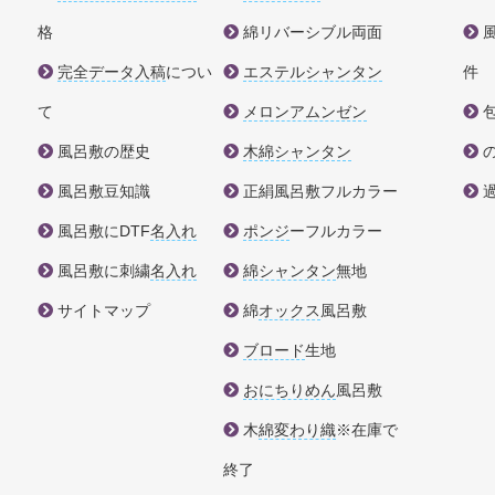
格
綿リバーシブル両面
完全データ入稿
につい
エステルシャンタン
件
て
メロンアムンゼン
風呂敷の歴史
木綿シャンタン
風呂敷豆知識
正絹風呂敷フルカラー
風呂敷にDTF
名入れ
ポンジ
ーフルカラー
風呂敷に刺繍
名入れ
綿シャンタン
無地
サイトマップ
綿
オックス
風呂敷
ブロード
生地
おにちりめん
風呂敷
木
綿変わり織
※在庫で
終了