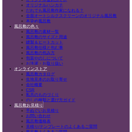
オリジナルハンカチ
だれでも風呂敷作家になれる？
全面オートシルクスクリーンのオリジナル風呂敷
本染め風呂敷
風呂敷の色々
風呂敷の素材一覧
風呂敷のサイズと用途
縫製＆ヒートカット
風呂敷仕様と包む事
風呂敷の包み方
包装やのしについて
お洗濯・お取り扱い
オンラインストア
風呂敷カタログ
生地見本のお取り寄せ
会社概要
CSR
私共のものづくり
のしの種類と選び方ガイド
風呂敷お見積り
手ぬぐいお見積り
お問い合わせ
風呂敷価格表
見積り/テンプレートのよくあるご質問
風呂敷よくあるご質問