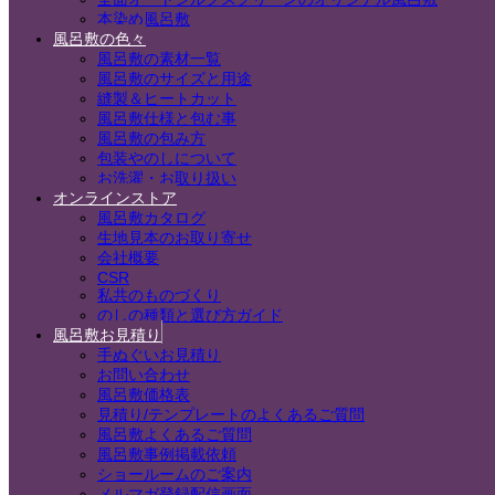
本染め風呂敷
風呂敷の色々
風呂敷の素材一覧
風呂敷のサイズと用途
縫製＆ヒートカット
風呂敷仕様と包む事
風呂敷の包み方
包装やのしについて
お洗濯・お取り扱い
オンラインストア
風呂敷カタログ
生地見本のお取り寄せ
会社概要
CSR
私共のものづくり
のしの種類と選び方ガイド
風呂敷お見積り
手ぬぐいお見積り
お問い合わせ
風呂敷価格表
見積り/テンプレートのよくあるご質問
風呂敷よくあるご質問
風呂敷事例掲載依頼
ショールームのご案内
メルマガ登録配信画面