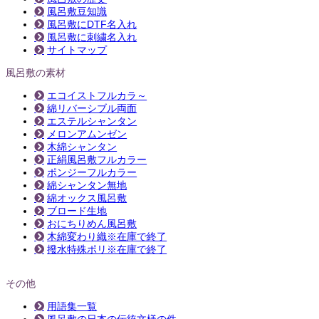
風呂敷豆知識
風呂敷にDTF名入れ
風呂敷に刺繍名入れ
サイトマップ
風呂敷の素材
エコイストフルカラ～
綿リバーシブル両面
エステルシャンタン
メロンアムンゼン
木綿シャンタン
正絹風呂敷フルカラー
ポンジーフルカラー
綿シャンタン無地
綿オックス風呂敷
ブロード生地
おにちりめん風呂敷
木綿変わり織※在庫で終了
撥水特殊ポリ※在庫で終了
その他
用語集一覧