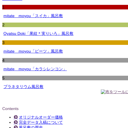
ブ
1
mitate moyou「スイカ」風呂敷
2
Oyatsu Doki「果紋＊実りいろ」風呂敷
3
mitate moyou「ビーツ」風呂敷
4
mitate moyou「カラシレンコン」
5
プラネタリウム風呂敷
Contents
オリジナルオーダー価格
完全データ入稿について
風呂敷の歴史