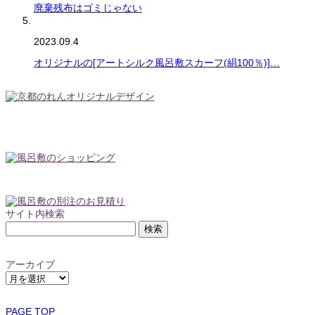
廃棄残布はゴミじゃない
2023.09.4
オリジナルの[アートシルク風呂敷スカーフ(絹100％)]…
サイト内検索
検
索:
アーカイブ
ア
ー
カ
PAGE TOP
イ