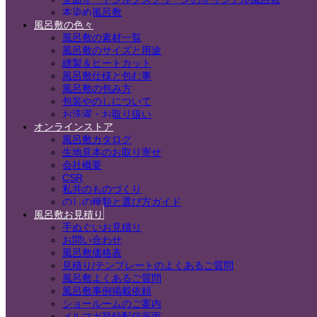
本染め風呂敷
風呂敷の色々
風呂敷の素材一覧
風呂敷のサイズと用途
縫製＆ヒートカット
風呂敷仕様と包む事
風呂敷の包み方
包装やのしについて
お洗濯・お取り扱い
オンラインストア
風呂敷カタログ
生地見本のお取り寄せ
会社概要
CSR
私共のものづくり
のしの種類と選び方ガイド
風呂敷お見積り
手ぬぐいお見積り
お問い合わせ
風呂敷価格表
見積り/テンプレートのよくあるご質問
風呂敷よくあるご質問
風呂敷事例掲載依頼
ショールームのご案内
メルマガ登録配信画面