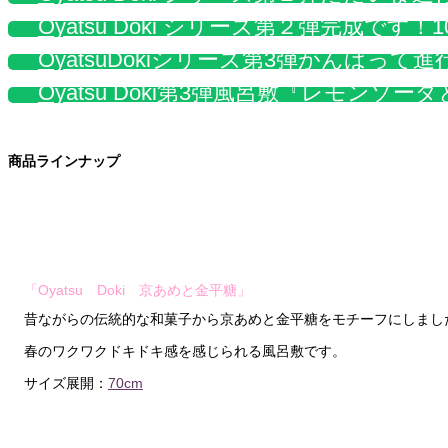
Oyatsu Doki シリーズ第２弾完成です
OyatsuDokiシリーズ第3弾がんばって進
Oyatsu Doki第3弾風呂敷『レモン
商品ラインナップ
「Oyatsu Doki 京あめと金平糖」
昔ながらの伝統的な和菓子から京あめと金平糖をモチーフにしまし
春のワクワクドキドキ感を感じられる風呂敷です。
サイズ展開：
70cm