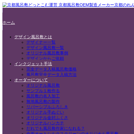
ホーム
デザイン風呂敷とは
デザイナー一覧
デザイン風呂敷一覧
オリジナル風呂敷事例
デザインからご依頼
インクジェット手法
完全データ入稿風呂敷価格
風呂敷完全データ入稿方法
オーダーについて
オリジナル風呂敷
サンプル１枚作る
風呂敷の名入加工
無地風呂敷の製作
リバーシブルふろしき
オリジナル手ぬぐい
オリジナル金封ふくさ
オリジナルハンカチ
だれでも風呂敷作家になれる？
全面オートシルクスクリーンのオリジナル風呂敷