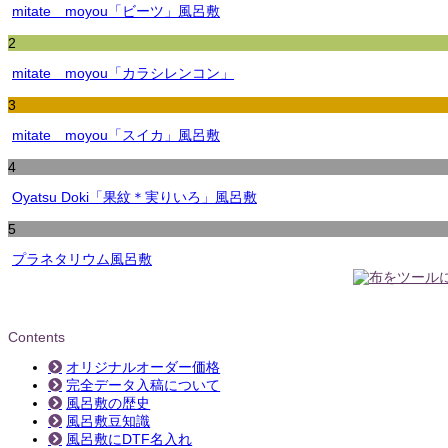
mitate moyou「ビーツ」風呂敷
2
mitate moyou「カラシレンコン」
3
mitate moyou「スイカ」風呂敷
4
Oyatsu Doki「果紋＊実りいろ」風呂敷
5
プラネタリウム風呂敷
Contents
オリジナルオーダー価格
完全データ入稿について
風呂敷の歴史
風呂敷豆知識
風呂敷にDTF名入れ