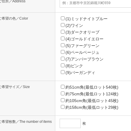
ご住所／Address
ご希望の色／Color
(1)ミッドナイトブルー
(2)ワイン
(3)ダークオリーブ
(4)ゴールドイエロー
(5)ファーグリーン
(6)ペールベージュ
(7)アンバーブラウン
(8)ピンク
(9)バーガンディ
ご希望サイズ／Size
約51cm角(最低ロット540枚)
約75cm角(最低ロット124枚)
約105cm角(最低ロット45枚)
約158cm角(最低ロット29枚)
ご希望枚数／The number of items
枚