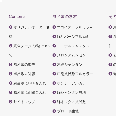
Contents
風呂敷の素材
そ
オリジナルオーダー価
エコイストフルカラ～
格
綿リバーシブル両面
完全データ入稿につい
エステルシャンタン
件
て
メロンアムンゼン
風呂敷の歴史
木綿シャンタン
風呂敷豆知識
正絹風呂敷フルカラー
風呂敷にDTF名入れ
ポンジーフルカラー
風呂敷に刺繍名入れ
綿シャンタン無地
サイトマップ
綿オックス風呂敷
ブロード生地