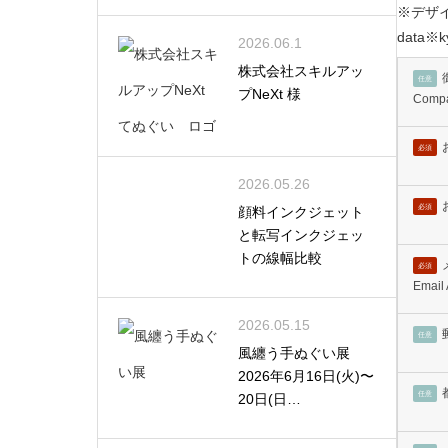
※デザ
data
2026.06.1
株式会社スキルアッ
任意
プNeXt 様
Comp
必須
2026.05.26
必須
顔料インクジェット
と転写インクジェッ
トの線幅比較
必須
Email
2026.05.15
任意
風纏う手ぬぐい展
2026年6月16日(火)〜
任意
20日(日…