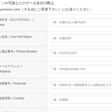
インや写真などのデータ送付の際は、
※kyonoren.com（※を@にご変更下さい）にお送りください。
御社名（法人の方のみ）／
any
お名前／Your Full Name
お電話番号／Phone Number
メールアドレス／
 Address
郵便番号／Postcode
都道府県／Country