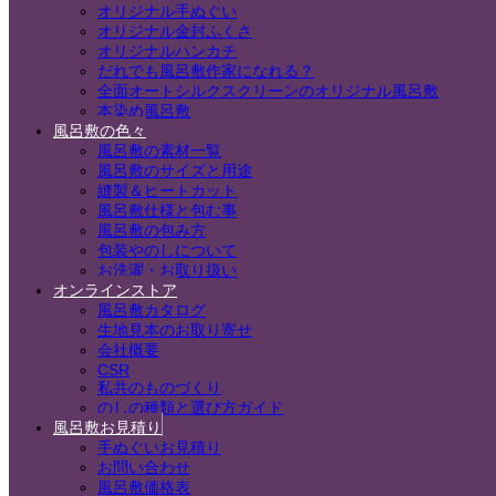
オリジナル手ぬぐい
オリジナル金封ふくさ
オリジナルハンカチ
だれでも風呂敷作家になれる？
全面オートシルクスクリーンのオリジナル風呂敷
本染め風呂敷
風呂敷の色々
風呂敷の素材一覧
風呂敷のサイズと用途
縫製＆ヒートカット
風呂敷仕様と包む事
風呂敷の包み方
包装やのしについて
お洗濯・お取り扱い
オンラインストア
風呂敷カタログ
生地見本のお取り寄せ
会社概要
CSR
私共のものづくり
のしの種類と選び方ガイド
風呂敷お見積り
手ぬぐいお見積り
お問い合わせ
風呂敷価格表