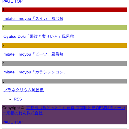
PAGE TOP
1
mitate moyou「スイカ」風呂敷
2
Oyatsu Doki「果紋＊実りいろ」風呂敷
3
mitate moyou「ビーツ」風呂敷
4
mitate moyou「カラシレンコン」
5
プラネタリウム風呂敷
RSS
Copyright ©
京都風呂敷どっとこむ運営 京都風呂敷OEM製造メーカ
ー京都のれん株式会社
PAGE TOP