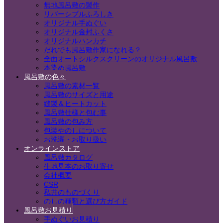
無地風呂敷の製作
リバーシブルふろしき
オリジナル手ぬぐい
オリジナル金封ふくさ
オリジナルハンカチ
だれでも風呂敷作家になれる？
全面オートシルクスクリーンのオリジナル風呂敷
本染め風呂敷
風呂敷の色々
風呂敷の素材一覧
風呂敷のサイズと用途
縫製＆ヒートカット
風呂敷仕様と包む事
風呂敷の包み方
包装やのしについて
お洗濯・お取り扱い
オンラインストア
風呂敷カタログ
生地見本のお取り寄せ
会社概要
CSR
私共のものづくり
のしの種類と選び方ガイド
風呂敷お見積り
手ぬぐいお見積り