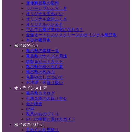
無地風呂敷の製作
リバーシブルふろしき
オリジナル手ぬぐい
オリジナル金封ふくさ
オリジナルハンカチ
だれでも風呂敷作家になれる？
全面オートシルクスクリーンのオリジナル風呂敷
本染め風呂敷
風呂敷の色々
風呂敷の素材一覧
風呂敷のサイズと用途
縫製＆ヒートカット
風呂敷仕様と包む事
風呂敷の包み方
包装やのしについて
お洗濯・お取り扱い
オンラインストア
風呂敷カタログ
生地見本のお取り寄せ
会社概要
CSR
私共のものづくり
のしの種類と選び方ガイド
風呂敷お見積り
手ぬぐいお見積り