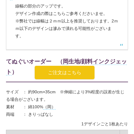
線幅の部分のアップです。
デザイン作成の際はこちらご参考くださいませ。
※弊社では線幅は２ｍｍ以上を推奨しております。2ｍ
ｍ以下のデザインは滲みで潰れる可能性がございま
す。
てぬぐいオーダー （
岡
生地/顔料
インクジェッ
ト
）
ご注文はこちら
サイズ ： 約90cm×35cm ※伸縮により3%程度の誤差が生じ
る場合がございます。
素材 ： 綿100%
（岡）
両端 ： きりっぱなし
1デザインごと1枚あたり