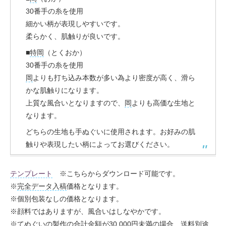
30番手の糸を使用
細かい柄が表現しやすいです。
柔らかく、肌触りが良いです。
■
特
岡
（とくおか）
30番手の糸を使用
岡
よりも打ち込み本数が多い為より密度が高く、滑ら
かな肌触りになります。
上質な風合いとなりますので、
岡
よりも高価な生地と
なります。
どちらの生地も手ぬぐいに使用されます。お好みの肌
触りや表現したい柄によってお選びください。
テンプレート
※こちらからダウンロード可能です。
※
完全データ入稿
価格となります。
※個別包装なしの価格となります。
※顔料ではありますが、風合いはしなやかです。
※てぬぐいの製作の合計金額が30,000円未満の場合 送料別途