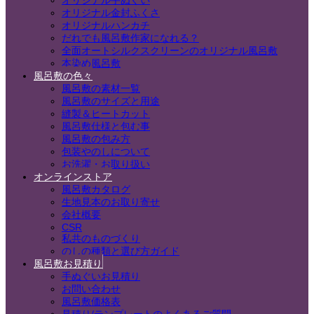
オリジナル手ぬぐい
オリジナル金封ふくさ
オリジナルハンカチ
だれでも風呂敷作家になれる？
全面オートシルクスクリーンのオリジナル風呂敷
本染め風呂敷
風呂敷の色々
風呂敷の素材一覧
風呂敷のサイズと用途
縫製＆ヒートカット
風呂敷仕様と包む事
風呂敷の包み方
包装やのしについて
お洗濯・お取り扱い
オンラインストア
風呂敷カタログ
生地見本のお取り寄せ
会社概要
CSR
私共のものづくり
のしの種類と選び方ガイド
風呂敷お見積り
手ぬぐいお見積り
お問い合わせ
風呂敷価格表