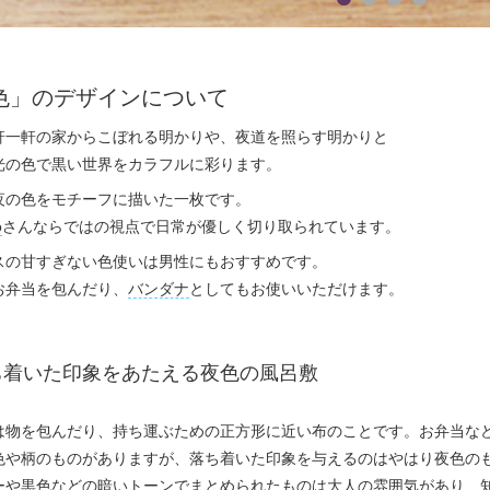
色」のデザインについて
軒一軒の家からこぼれる明かりや、夜道を照らす明かりと
光の色で黒い世界をカラフルに彩ります。
夜の色をモチーフに描いた一枚です。
o
さんならではの視点で日常が優しく切り取られています。
スの甘すぎない色使いは男性にもおすすめです。
お弁当を包んだり、
バンダナ
としてもお使いいただけます。
ち着いた印象をあたえる夜色の風呂敷
は物を包んだり、持ち運ぶための正方形に近い布のことです。お弁当な
色や柄のものがありますが、落ち着いた印象を与えるのはやはり夜色の
ーや黒色などの暗いトーンでまとめられたものは大人の雰囲気があり、