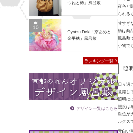
つねと椿」風呂敷
夜色と
られる
甘すぎ
10
柄は商
Oyatsu Doki「京あめと
風呂敷
金平糖」風呂敷
小物で
ランキング一覧
照
日々過
意識し
照明に
照度は
デザイン一覧はこちら
単位が大
ルクス
青白い