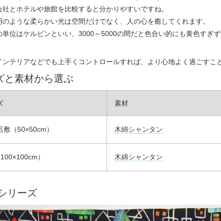
会社とホテルや旅館を比較すると分かりやすいですね。
明のような柔らかい光は空間だけでなく、人の心を癒してくれます。
の単位はケルビンといい、3000～5000の間だと色合い的にも黄色す
。
インテリアなどでも上手くコントロールすれば、より心地よく過ごすこ
ズと素材から選ぶ
ズ
素材
敷（50×50cm）
木綿シャンタン
100×100cm）
木綿シャンタン
 シリーズ