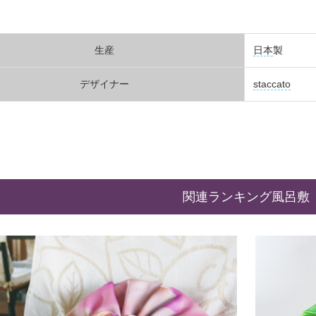
生産
日本
製
デザイナー
staccato
関連ランキング風呂敷