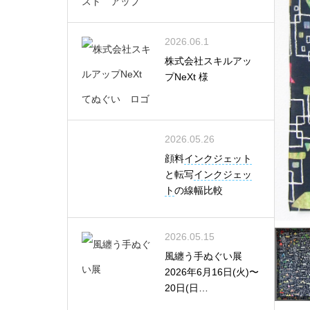
2026.06.1
株式会社スキルアッ
プNeXt 様
2026.05.26
顔料
インクジェット
と転写
インクジェッ
ト
の線幅比較
2026.05.15
風纏う手ぬぐい展
2026年6月16日(火)〜
20日(日…