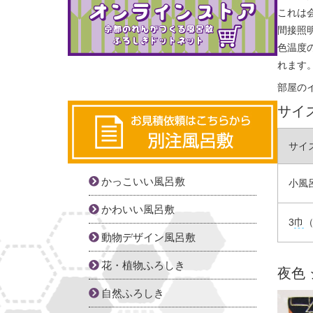
これは
間接照
色温度
れます
部屋の
サイ
サイ
かっこいい風呂敷
小風呂
かわいい風呂敷
3
巾
（
動物デザイン風呂敷
花・植物ふろしき
夜色
自然ふろしき