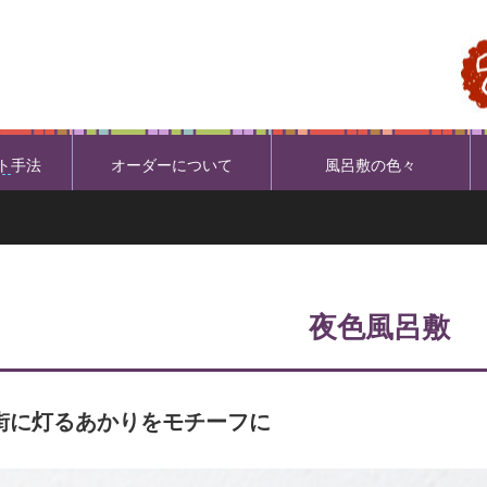
ト
手法
オーダーについて
風呂敷の色々
夜色風呂敷
街に灯るあかりをモチーフに