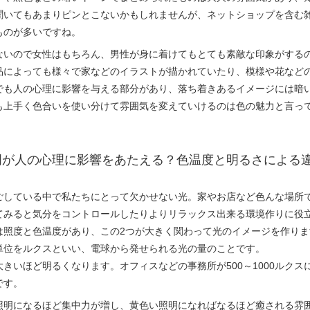
聞いてもあまりピンとこないかもしれませんが、ネットショップを含む
ものが多いですね。
ないので女性はもちろん、男性が身に着けてもとても素敵な印象がする
品によっても様々で家などのイラストが描かれていたり、模様や花など
でも人の心理に影響を与える部分があり、落ち着きあるイメージには暗
も上手く色合いを使い分けて雰囲気を変えていけるのは色の魅力と言っ
明が人の心理に影響をあたえる？色温度と明るさによる
ごしている中で私たちにとって欠かせない光。家やお店など色んな場所
てみると気分をコントロールしたりよりリラックス出来る環境作りに役
は照度と色温度があり、この2つが大きく関わって光のイメージを作りま
単位をルクスといい、電球から発せられる光の量のことです。
きいほど明るくなります。オフィスなどの事務所が500～1000ルクスに
です。
照明になるほど集中力が増し、黄色い照明になればなるほど癒される雰