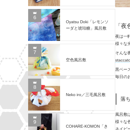
6
Oyatsu Doki「レモンソ
「夜
ーダと琥珀糖」風呂敷
夜は一
様々な
7
そんな
空色風呂敷
staccat
黒ベー
毎日の
8
Neko iro／三毛風呂敷
落
風呂敷
9
様々な
COHARE-KOMON「き
ネイビ