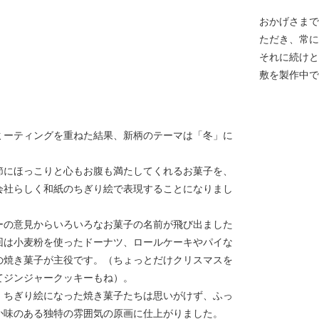
おかげさまで
ただき、常に
それに続けと
敷を製作中で
ミーティングを重ねた結果、新柄のテーマは「冬」に
節にほっこりと心もお腹も満たしてくれるお菓子を、
会社らしく和紙のちぎり絵で表現することになりまし
ーの意見からいろいろなお菓子の名前が飛び出ました
回は小麦粉を使ったドーナツ、ロールケーキやパイな
の焼き菓子が主役です。（ちょっとだけクリスマスを
てジンジャークッキーもね）。
、ちぎり絵になった焼き菓子たちは思いがけず、ふっ
か味のある独特の雰囲気の原画に仕上がりました。