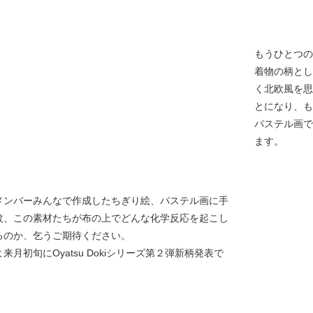
もうひとつの
着物の柄とし
く北欧風を思
とになり、も
パステル画で
ます。
メンバーみんなで作成したちぎり絵、パステル画に手
紋、この素材たちが布の上でどんな化学反応を起こし
るのか、乞うご期待ください。
来月初旬にOyatsu Dokiシリーズ第２弾新柄発表で