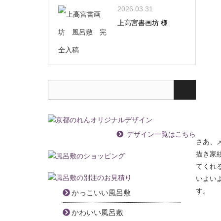
2026.03.31
上高宮書画坊 様
デザイン一覧はこちら
さあ、
描き家
てくれ
いよいよ
す。
かっこいい風呂敷
かわいい風呂敷