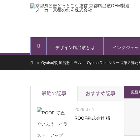
デザイン風呂敷とは
インクジェッ
ホーム
ホーム
Oyatsu部
,
風呂敷コラム
Oyatsu Doki シリーズ第２
風呂
最近の記事
おすすめ記事
2026.07.1
ROOF株式会社 様