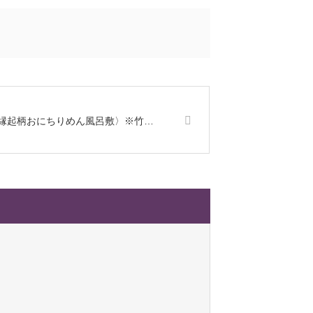
縁起柄おにちりめん風呂敷〉※竹…