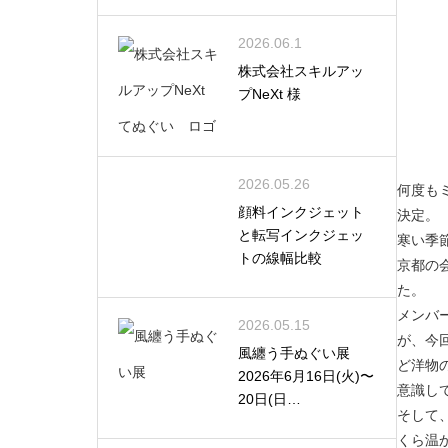
2026.06.1
株式会社スキルアッ
プNeXt 様
2026.05.26
何度も
顔料インクジェット
決定。
と転写インクジェッ
寒い季
トの線幅比較
京都の
た。
メンバ
2026.05.15
が、今
風纏う手ぬぐい展
ど洋物
2026年6月16日(火)〜
意識し
20日(日…
そして
くら温