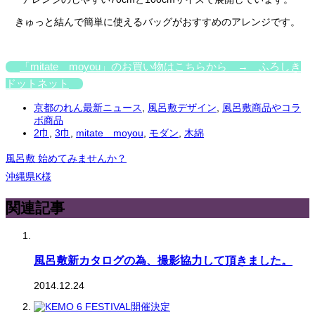
きゅっと結んで簡単に使えるバッグがおすすめのアレンジです。
「mitate moyou」のお買い物はこちらから → ふろしき
ドットネット
京都のれん最新ニュース
,
風呂敷デザイン
,
風呂敷商品やコラ
ボ商品
2巾
,
3巾
,
mitate moyou
,
モダン
,
木綿
風呂敷 始めてみませんか？
沖縄県K様
関連記事
風呂敷新カタログの為、撮影協力して頂きました。
2014.12.24