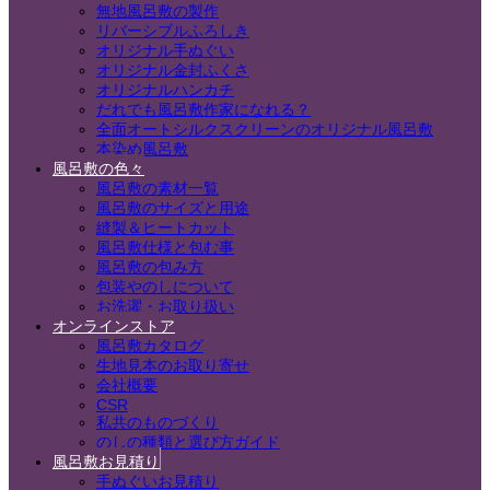
無地風呂敷の製作
リバーシブルふろしき
オリジナル手ぬぐい
オリジナル金封ふくさ
オリジナルハンカチ
だれでも風呂敷作家になれる？
全面オートシルクスクリーンのオリジナル風呂敷
本染め風呂敷
風呂敷の色々
風呂敷の素材一覧
風呂敷のサイズと用途
縫製＆ヒートカット
風呂敷仕様と包む事
風呂敷の包み方
包装やのしについて
お洗濯・お取り扱い
オンラインストア
風呂敷カタログ
生地見本のお取り寄せ
会社概要
CSR
私共のものづくり
のしの種類と選び方ガイド
風呂敷お見積り
手ぬぐいお見積り