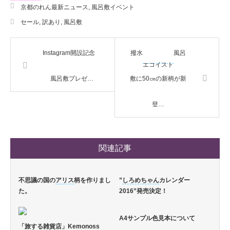
京都のれん最新ニュース
,
風呂敷イベント
セール
,
訳あり
,
風呂敷
Instagram開設記念
撥水
風呂
エコイスト
風呂敷プレゼ…
敷に50㎝の新柄が新
登…
関連記事
不思議の国の
アリス
柄を作りまし
”
しろめちゃん
カレンダー
た。
2016”発売決定！
A4サンプル色見本について
「旅する雑貨店」Kemonoss