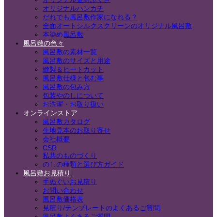
オリジナルハンカチ
だれでも風呂敷作家になれる？
全面オートシルクスクリーンのオリジナル風呂敷
本染め風呂敷
風呂敷の色々
風呂敷の素材一覧
風呂敷のサイズと用途
縫製＆ヒートカット
風呂敷仕様と包む事
風呂敷の包み方
包装やのしについて
お洗濯・お取り扱い
オンラインストア
風呂敷カタログ
生地見本のお取り寄せ
会社概要
CSR
私共のものづくり
のしの種類と選び方ガイド
風呂敷お見積り
手ぬぐいお見積り
お問い合わせ
風呂敷価格表
見積り/テンプレートのよくあるご質問
風呂敷よくあるご質問